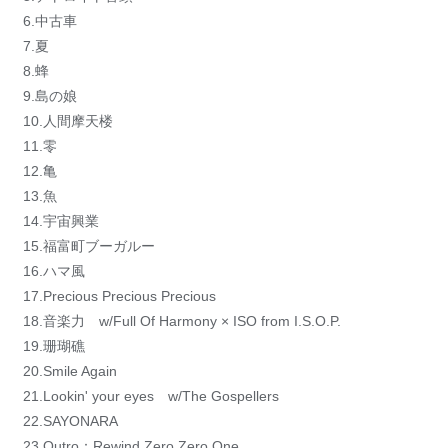
6.中古車
7.夏
8.蜂
9.島の娘
10.人間摩天楼
11.零
12.亀
13.魚
14.宇宙興業
15.福富町ブーガルー
16.ハマ風
17.Precious Precious Precious
18.音楽力 w/Full Of Harmony × ISO from I.S.O.P.
19.珊瑚礁
20.Smile Again
21.Lookin' your eyes w/The Gospellers
22.SAYONARA
23.Outro：Rewind Zero Zero One